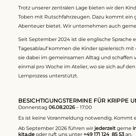
Trotz unserer zentralen Lage bieten wir den Ki
Toben mit Rutschfahrzeugen. Dazu kommt ein gr
Abenteuer bietet. Wir unternehmen auch gern
Seit September 2024 ist die englische Sprache ei
Tagesablauf kommen die Kinder spielerisch mit 
sie dabei im gemeinsamen Alltag und schaffen vi
einmal pro Woche im Atelier, wo sie sich auf den 
Lernprozess unterstützt.
BESICHTIGUNGSTERMINE FÜR KRIPPE 
Donnerstag
06.08.2026
– 17:00
Es ist keine Voranmeldung notwendig. Kommt ei
Ab September 2026 führen wir
jederzeit
gerne
i
kita.de
oder ruft uns unter
+49 171 124 85 53
an.